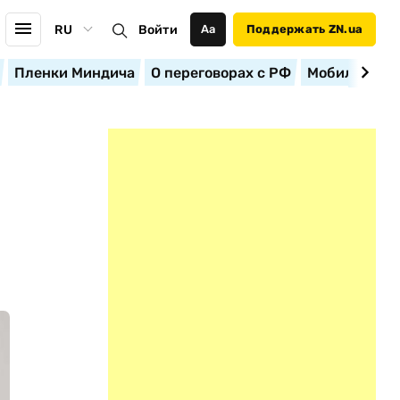
RU
Войти
Аа
Поддержать ZN.ua
Пленки Миндича
О переговорах с РФ
Мобилизация