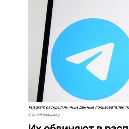
Telegram раскрыл личные данные пользователей п
© en.wikipedia.org
Их обвиняют в рас