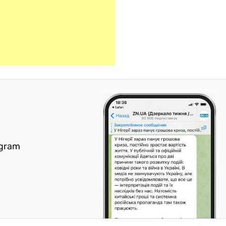
egram