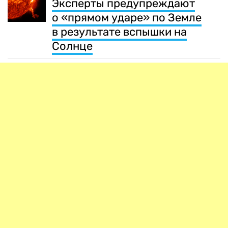
Эксперты предупреждают
о «прямом ударе» по Земле
в результате вспышки на
Солнце