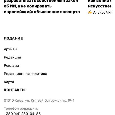
разрабатывать собственный закон
как война м
об ИИ, а не копировать
искусственн
европейский: объяснение эксперта
Алексей Кос
ИЗДАНИЕ
Архивы
Редакция
Реклама
Редакционная политика
Карта
КОНТАКТЫ
01010 Киев, ул. Князей Острожских, 19/1
Телефон редакции:
+380 (44) 280-04-85