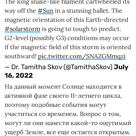
The long snake-like filament cartwheeled its
way off the
#Sun
in a stunning ballet. The
magnetic orientation of this Earth-directed
#solarstorm
is going to tough to predict.
G2-level (possibly G3) conditions may occur
if the magnetic field of this storm is oriented
southward!
pic.twitter.com/SNAZGMmqzi
— Dr. Tamitha Skov (@TamithaSkov)
July
16, 2022
На данный момент Солнце находится в
активной фазе своего 11-летнего цикла,
поэтому подобные события могут
участиться со временем. Вопрос о том,
могут ли они нанести какой-то ощутимый
ущерб Земле, все еще остается открытым.