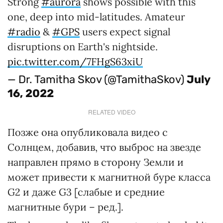
Strong
#aurora
shows possible with this
one, deep into mid-latitudes. Amateur
#radio
&
#GPS
users expect signal
disruptions on Earth's nightside.
pic.twitter.com/7FHgS63xiU
— Dr. Tamitha Skov (@TamithaSkov)
July
16, 2022
RELATED VIDEO
Позже она опубликовала видео с
Солнцем, добавив, что выброс на звезде
направлен прямо в сторону Земли и
может привести к магнитной буре класса
G2 и даже G3 [слабые и средние
магнитные бури – ред.].