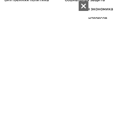
Международная политика
Зарубежная экономика
Макроуровень
Конфликт интересов
Энергорынок
Экономическая
безопасность
Приватизация
Персоналии
Экономика регионов
Социум
Наука
История
Технологии
Круг семьи
Среда обитания
Туризм
Церковь
Собственность
Культура
Использование материалов «ZN.UA» разрешается при
условии ссылки на «ZN.UA».
Для интернет-изданий обязательна прямая, открытая для
поисковых систем, гиперссылка в первом абзаце на