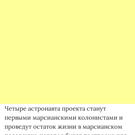
Четыре астронавта проекта станут
первыми марсианскими колонистами и
проведут остаток жизни в марсианском