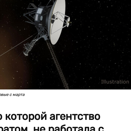
рвые с марта
 которой агентство
ратом, не работала с