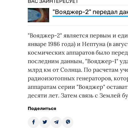
ВАС ЗАИНТЕРЕСУЕТ
"Вояджер-2" передал да
"Вояджер-2" является первым и ед
январе 1986 года) и Нептуна (в авгу
космических аппаратов было перед
последним данным, "Вояджер-1" уда
млрд км от Солнца. По расчетам уч
радиоизотопных генераторов, котор
аппаратам серии "Вояджер" остава
десяти лет. Затем связь с Землей б
Поделиться