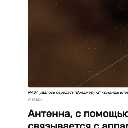
NASA удалось передать "Вояджеру-2" команды впе
© NASA
Антенна, с помощью
связывается с аппа