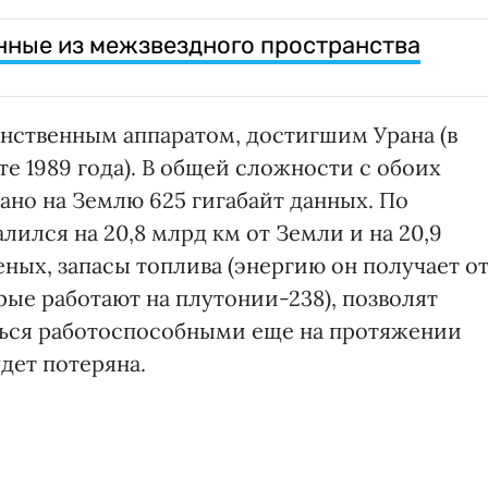
нные из межзвездного пространства
инственным аппаратом, достигшим Урана (в
сте 1989 года). В общей сложности с обоих
ано на Землю 625 гигабайт данных. По
лился на 20,8 млрд км от Земли и на 20,9
еных, запасы топлива (энергию он получает о
ые работают на плутонии-238), позволят
ться работоспособными еще на протяжении
удет потеряна.