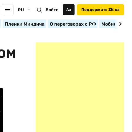
RU
Войти
Аа
Поддержать ZN.ua
Пленки Миндича
О переговорах с РФ
Мобилизация
ТОМ