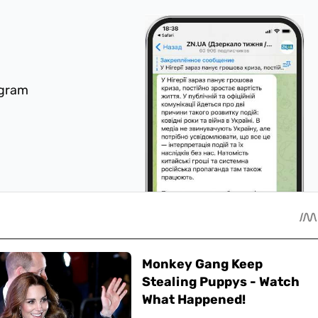
egram