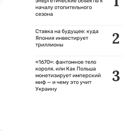
1
энергетические объекты к
началу отопительного
сезона
Ставка на будущее: куда
2
Япония инвестирует
триллионы
«1670»: фантомное тело
короля, или Как Польша
3
монетизирует имперский
миф — и чему это учит
Украину