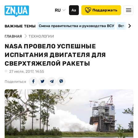
RU
Аа
Поддержать
Смена правительства и руководства ВСУ
Вступление
ВАЖНЫЕ ТЕМЫ
ГЛАВНАЯ
ТЕХНОЛОГИИ
NASA ПРОВЕЛО УСПЕШНЫЕ
ИСПЫТАНИЯ ДВИГАТЕЛЯ ДЛЯ
СВЕРХТЯЖЕЛОЙ РАКЕТЫ
27 июля, 2017, 14:55
Поделиться