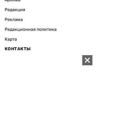
Редакция
Реклама
Редакционная политика
Карта
КОНТАКТЫ
01010 Киев, ул. Князей Острожских, 19/1
Телефон редакции:
+380 (44) 280-04-85
Электронная почта редакции:
zn94@ukr.net
Электронная почта службы новостей:
editor@zn.ua
СОЦСЕТИ