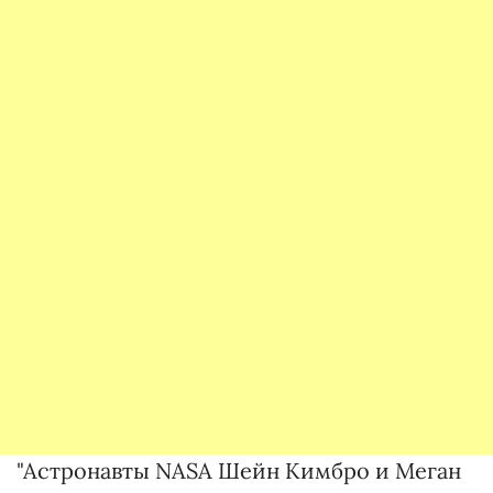
"Астронавты NASA Шейн Кимбро и Меган