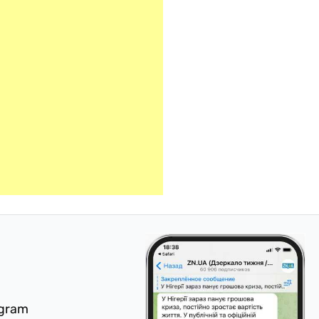
egram