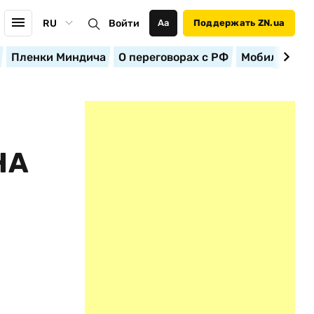
RU
Войти
Аа
Поддержать ZN.ua
Пленки Миндича
О переговорах с РФ
Мобилизация
НА