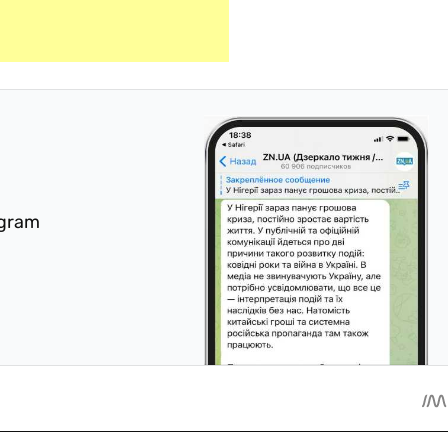
egram