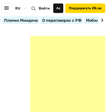
RU
Войти
Аа
Поддержать ZN.ua
Пленки Миндича
О переговорах с РФ
Мобилизация