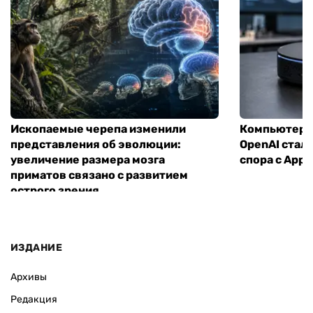
Ископаемые черепа изменили
Компьютер н
представления об эволюции:
OpenAI стал
увеличение размера мозга
спора с Appl
приматов связано с развитием
острого зрения
ИЗДАНИЕ
Архивы
Редакция