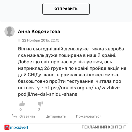
ОТПРАВИТЬ
Анна Кодочигова
22 Ноября 2016, 22:15
Віл на сьогоднішній день дуже тяжка хвороба
яка нажаль дуже поширена в нашій країні.
Добре що світ про нас ще піклується, ось
наприклад 26 грудня по країні пройде акція не
дай СНІДу шанс, в рамках якої кожен зможе
безкоштовно пройти тестування, читала про
неї ось тут: https://unaids.org.ua/ua/vazhlivi-
podiji/ne-dai-snidu-shans
0
0
Ответить
Цитировать
Пожаловаться