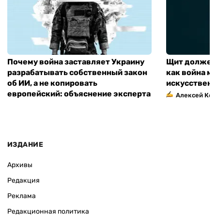
Почему война заставляет Украину
Щит должен 
разрабатывать собственный закон
как война м
об ИИ, а не копировать
искусственн
европейский: объяснение эксперта
Алексей Кос
ИЗДАНИЕ
Архивы
Редакция
Реклама
Редакционная политика