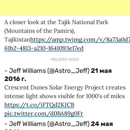
A closer look at the Tajik National Park
(Mountains of the Pamirs),
Tajikistan
https://amp.twimg.com/v/8a73a0d
61b2-4813-a210-1641093e17ed
RELATED VIDEO
- Jeff Williams (@Astro_Jeff)
21 мая
2016 г.
Crescent Dunes Solar Energy Project creates
intense light shows visible for 1000's of miles
https://t.co/iFTQd2KICB
pic.twitter.com/d0BA89g0Fr
- Jeff Williams (@Astro_Jeff)
24 мая