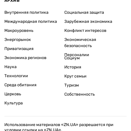
АРХИВ
Внутренняя политика
Социальная защита
Международная политика
Зарубежная экономика
Макроуровень
Конфликт интересов
Энергорынок
Экономическая
безопасность
Приватизация
Персоналии
Экономика регионов
Социум
Наука
История
Технологии
Круг семьи
Среда обитания
Туризм
Церковь
Собственность
Культура
Использование материалов «ZN.UA» разрешается при
условии ссылки на «ZN.UA».