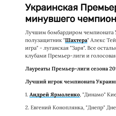
Украинская Премьер
минувшего чемпион
Лучшим бомбардиром чемпионата У
полузащитник "
Шахтера
" Алекс Те
игра" - луганская "Заря". Все ост
клубами Премьер-лиги и голосова
Лауреаты Премьер-лиги сезона 201
Лучший игрок чемпионата Украины
1.
Андрей Ярмоленко
, "Динамо" Ки
2. Евгений Коноплянка, "Днепр" Дн