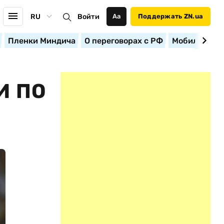
RU
Войти
Аа
Поддержать ZN.ua
Пленки Миндича
О переговорах с РФ
Мобилизация
И ПО