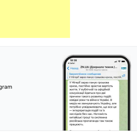
egram