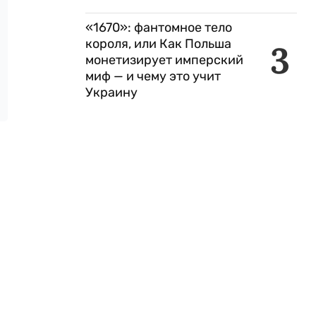
«1670»: фантомное тело
короля, или Как Польша
3
монетизирует имперский
миф — и чему это учит
Украину