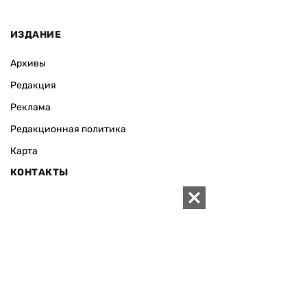
ИЗДАНИЕ
Архивы
Редакция
Реклама
Редакционная политика
Карта
КОНТАКТЫ
01010 Киев, ул. Князей Острожских, 19/1
Телефон редакции:
+380 (44) 280-04-85
Электронная почта редакции:
zn94@ukr.net
Электронная почта службы новостей:
editor@zn.ua
СОЦСЕТИ