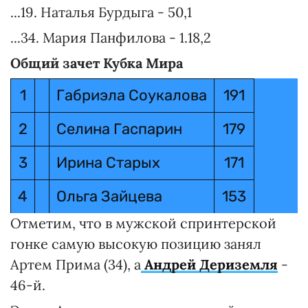
Вилухина
...19. Наталья Бурдыга - 50,1
флаг
...34. Мария Панфилова - 1.18,2
6
Франциска
Германия
+
Общий зачет Кубка Мира
Пройсс
флаг
1
Габриэла Соукалова
191
6
Франциска
Германия
+
2
Селина Гаспарин
179
Хильдебранд
флаг
3
Ирина Старых
171
8
Елена
Украина
+
Пидгрушная
4
Ольга Зайцева
флаг
153
Отметим, что в мужской спринтерской
5
Вероника Виткова
151
9
Кристина
Польша
+2
гонке самую высокую позицию занял
Палка
флаг
6
Валя Семеренко
148
Артем Прима (34), а
Андрей Дериземля
-
46-й.
10
Лаура
Германия
+
7
Юлия Джима
147