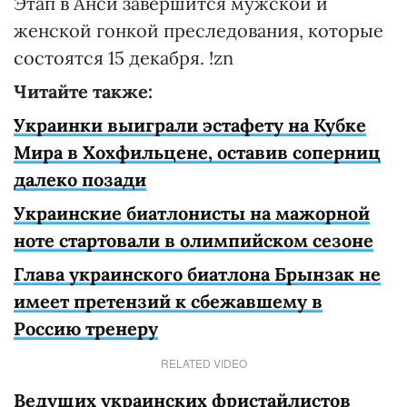
Этап в Анси завершится мужской и
Дальмайер
флаг
8
Сюнневе Сулемдал
145
женской гонкой преследования, которые
состоятся 15 декабря. !zn
9
Елена Пидгрушная
144
Читайте также:
Украинки выиграли эстафету на Кубке
Мира в Хохфильцене, оставив соперниц
далеко позади
Украинские биатлонисты на мажорной
ноте стартовали в олимпийском сезоне
Глава украинского биатлона Брынзак не
имеет претензий к сбежавшему в
Россию тренеру
RELATED VIDEO
Ведущих украинских фристайлистов