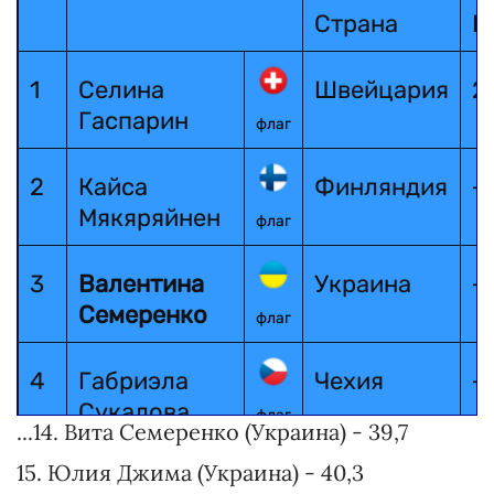
Страна
Р
1
Селина
Швейцария
2
Гаспарин
флаг
2
Кайса
Финляндия
+
Мякяряйнен
флаг
3
Валентина
Украина
+1
Семеренко
флаг
4
Габриэла
Чехия
+
Сукалова
флаг
...14. Вита Семеренко (Украина) - 39,7
15. Юлия Джима (Украина) - 40,3
5
Ольга
Россия
+