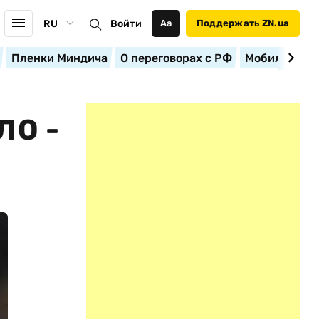
RU
Войти
Аа
Поддержать ZN.ua
Пленки Миндича
О переговорах с РФ
Мобилизация
ЛО -