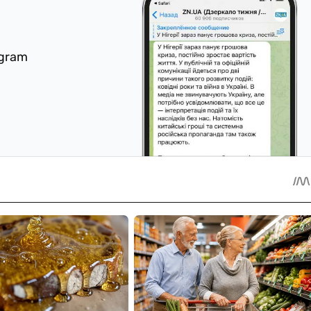
egram