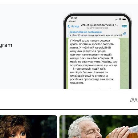
egram