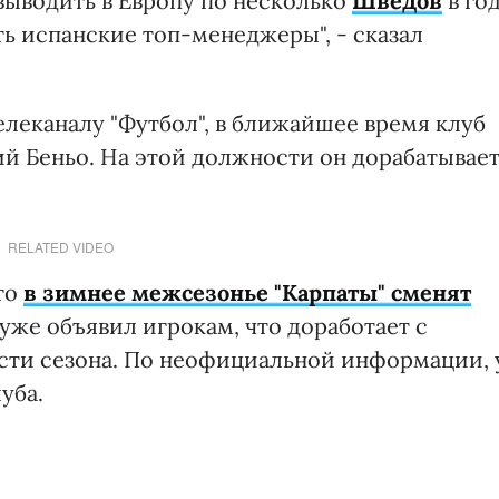
выводить в Европу по несколько
Шведов
в год
ть испанские топ-менеджеры", - сказал
телеканалу "Футбол", в ближайшее время клуб
 Беньо. На этой должности он дорабатывае
RELATED VIDEO
то
в зимнее межсезонье "Карпаты" сменят
уже объявил игрокам, что доработает с
сти сезона. По неофициальной информации, 
уба.