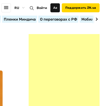
RU
Войти
Аа
Поддержать ZN.ua
Пленки Миндича
О переговорах с РФ
Мобилизация