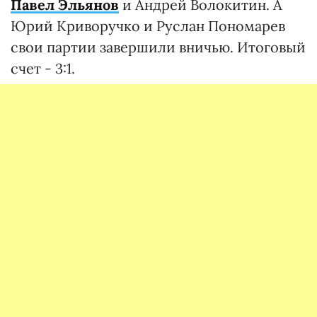
Павел Эльянов
и Андрей Волокитин. А
Юрий Криворучко и Руслан Пономарев
свои партии завершили вничью. Итоговый
счет - 3:1.