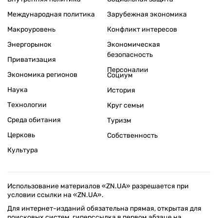
Международная политика
Зарубежная экономика
Макроуровень
Конфликт интересов
Энергорынок
Экономическая
безопасность
Приватизация
Персоналии
Экономика регионов
Социум
Наука
История
Технологии
Круг семьи
Среда обитания
Туризм
Церковь
Собственность
Культура
Использование материалов «ZN.UA» разрешается при
условии ссылки на «ZN.UA».
Для интернет-изданий обязательна прямая, открытая для
поисковых систем, гиперссылка в первом абзаце на