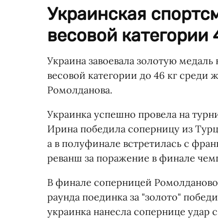
Украинская спортс
весовой категории 4
Украина завоевала золотую медаль
весовой категории до 46 кг среди
Ромолданова.
Украинка успешно провела на турни
Ирина победила соперницу из Турц
а в полуфинале встретилась с фра
реванш за поражение в финале чемп
В финале соперницей Ромолдановой
раунда поединка за "золото" побед
украинка нанесла сопернице удар с 