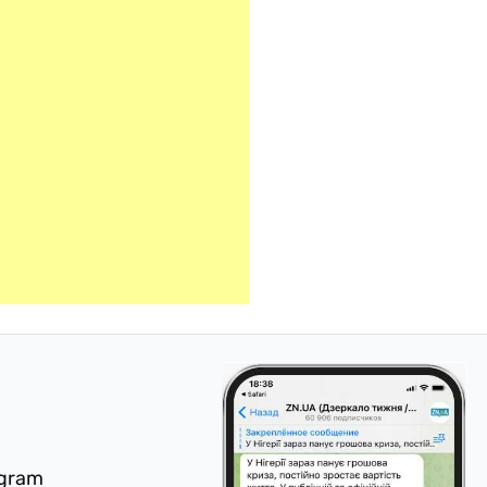
egram