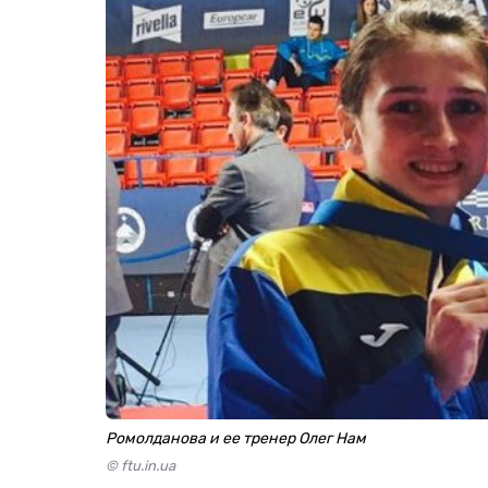
Ромолданова и ее тренер Олег Нам
© ftu.in.ua