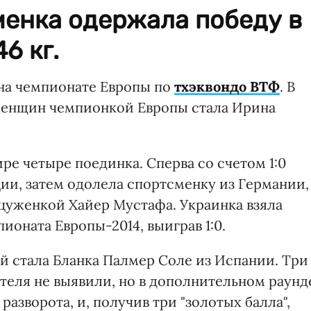
менка одержала победу в
6 кг.
 на чемпионате Европы по
тхэквондо ВТФ
. В
 женщин чемпионкой Европы стала Ирина
ре четыре поединка. Сперва со счетом 1:0
ии, затем одолела спортсменку из Германии,
нцуженкой Хайер Мустафа. Украинка взяла
ионата Европы-2014, выиграв 1:0.
 стала Бланка Палмер Соле из Испании. Три
ителя не выявили, но в дополнительном раунд
разворота, и, получив три "золотых балла",