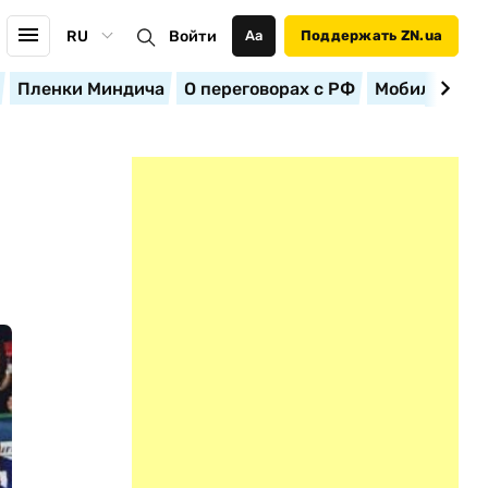
RU
Войти
Аа
Поддержать ZN.ua
Пленки Миндича
О переговорах с РФ
Мобилизация