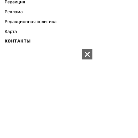
Редакция
Реклама
Редакционная политика
Карта
КОНТАКТЫ
01010 Киев, ул. Князей Острожских, 19/1
Телефон редакции:
+380 (44) 280-04-85
Электронная почта редакции:
zn94@ukr.net
Электронная почта службы новостей:
editor@zn.ua
СОЦСЕТИ
ПОДДЕРЖАТЬ ZN.UA