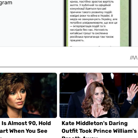
egram