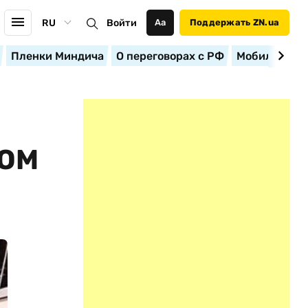
RU
Войти
Аа
Поддержать ZN.ua
Пленки Миндича
О переговорах с РФ
Мобилизация
КОМ