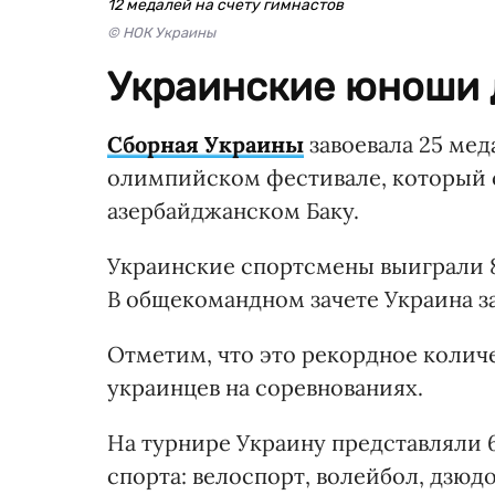
12 медалей на счету гимнастов
© НОК Украины
Украинские юноши 
Сборная Украины
завоевала 25 ме
олимпийском фестивале, который с
азербайджанском Баку.
Украинские спортсмены выиграли 8 
В общекомандном зачете Украина з
Отметим, что это рекордное колич
украинцев на соревнованиях.
На турнире Украину представляли 6
спорта: велоспорт, волейбол, дзюдо