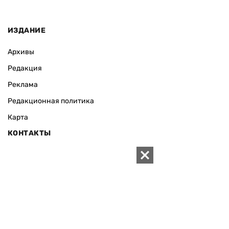
ИЗДАНИЕ
Архивы
Редакция
Реклама
Редакционная политика
Карта
КОНТАКТЫ
01010 Киев, ул. Князей Острожских, 19/1
Телефон редакции:
+380 (44) 280-04-85
Электронная почта редакции:
zn94@ukr.net
Электронная почта службы новостей:
editor@zn.ua
СОЦСЕТИ