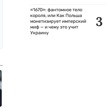
«1670»: фантомное тело
короля, или Как Польша
3
монетизирует имперский
миф — и чему это учит
Украину