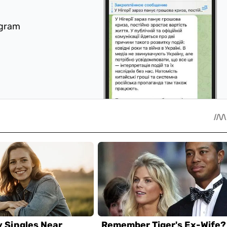
egram