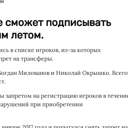
да
е сможет подписывать
им летом.
сь в списке игроков, из-за которых
прет на трансферы.
 Богдан Милованов и Николай Окрышко. Всего
т.
 запретом на регистрацию игроков в течени
 нарушений при приобретении
 январе 2017 года и попытался снять запрет на