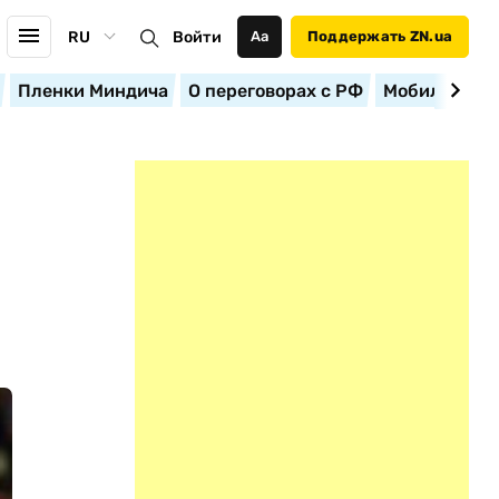
RU
Войти
Аа
Поддержать ZN.ua
Пленки Миндича
О переговорах с РФ
Мобилизация