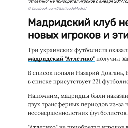
"Атлетико" не приобретал игроков с января 2017 го
© facebook.com/AtleticodeMadrid
Мадридский клуб н
новых игроков и эт
Три украинских футболиста оказали
мадридский "Атлетико"
получил за
В список попали Назарий Довгань,
в списке присутствует 221 футболис
Напомним, мадридцы были наказаны
двух трансферных периодов из-за
несовершеннолетних футболистов.
"Атлетико" не приобретал игроков в