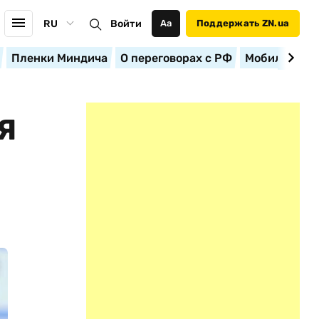
RU
Войти
Аа
Поддержать ZN.ua
Пленки Миндича
О переговорах с РФ
Мобилизация
Я