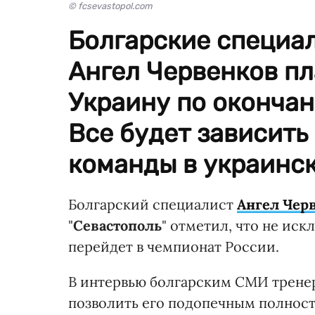
© fcsevastopol.com
Болгарские специа
Ангел Червенков п
Украину по оконча
Все будет зависить 
команды в украинс
Болгарский специалист
Ангел Чер
"
Севастополь
" отметил, что не иск
перейдет в чемпионат России.
В интервью болгарским СМИ тренер
позволить его подопечным полност