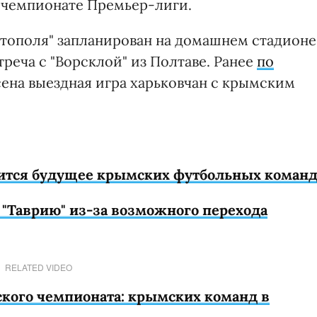
в чемпионате Премьер-лиги.
тополя" запланирован на домашнем стадионе
треча с "Ворсклой" из Полтаве. Ранее
по
ена выездная игра харьковчан с крымским
лится будущее крымских футбольных коман
 "Таврию" из-за возможного перехода
RELATED VIDEO
ского чемпионата: крымских команд в