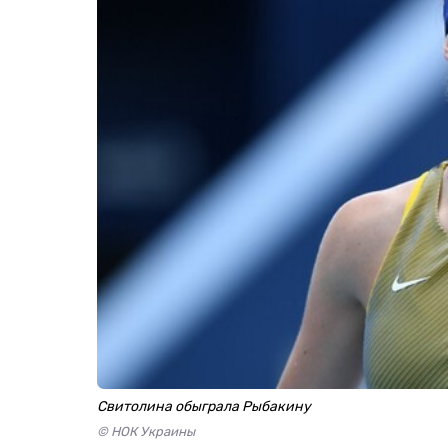
Свитолина обыграла Рыбакину
© НОК Украины