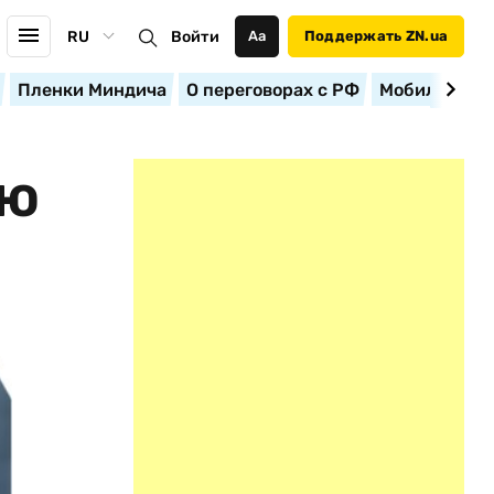
RU
Войти
Аа
Поддержать ZN.ua
Пленки Миндича
О переговорах с РФ
Мобилизация
УЮ