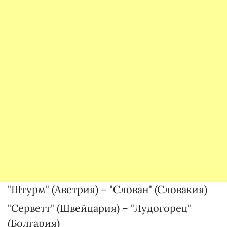
"Штурм" (Австрия) – "Слован" (Словакия)
"Серветт" (Швейцария) – "Лудогорец"
(Болгария)