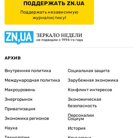
ПОДДЕРЖАТЬ ZN.UA
Поддержать независимую
журналистику!
ЗЕРКАЛО НЕДЕЛИ
не подводим с 1994-го года
АРХИВ
Внутренняя политика
Социальная защита
Международная политика
Зарубежная экономика
Макроуровень
Конфликт интересов
Энергорынок
Экономическая
безопасность
Приватизация
Персоналии
Экономика регионов
Социум
Наука
История
Технологии
Круг семьи