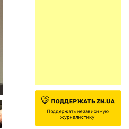
© sevillafc.es
ПОДДЕРЖАТЬ ZN.UA
Поддержать независимую
журналистику!