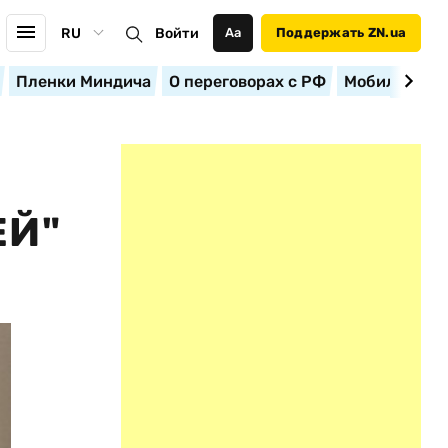
RU
Войти
Аа
Поддержать ZN.ua
Пленки Миндича
О переговорах с РФ
Мобилизация
ЕЙ"