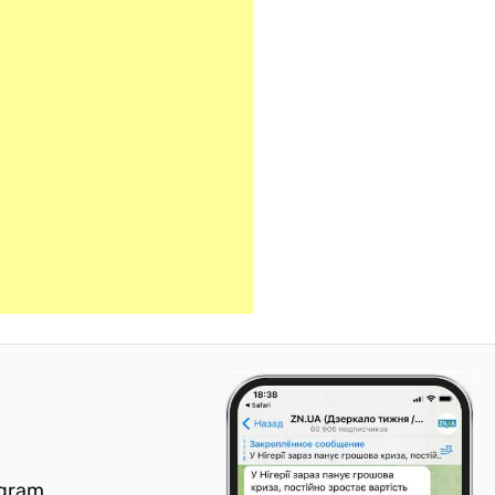
egram