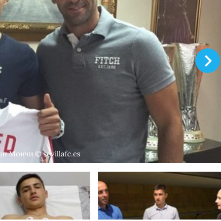
 Мончи © sevillafc.es