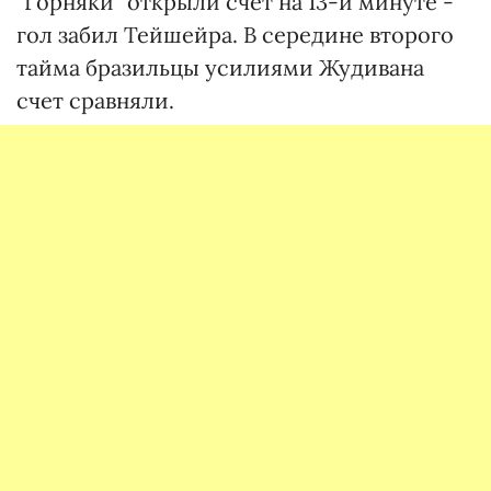
"Горняки" открыли счет на 13-й минуте -
гол забил Тейшейра. В середине второго
тайма бразильцы усилиями Жудивана
счет сравняли.