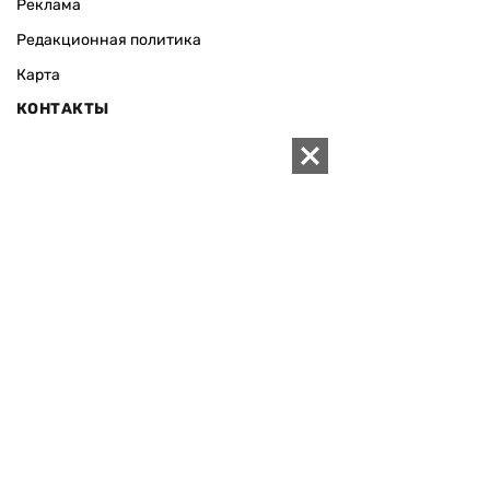
Реклама
Редакционная политика
Карта
КОНТАКТЫ
01010 Киев, ул. Князей Острожских, 19/1
Телефон редакции:
+380 (44) 280-04-85
Электронная почта редакции:
zn94@ukr.net
Электронная почта службы новостей:
editor@zn.ua
СОЦСЕТИ
ПОДДЕРЖАТЬ ZN.UA
Поддержать независимую
журналистику!