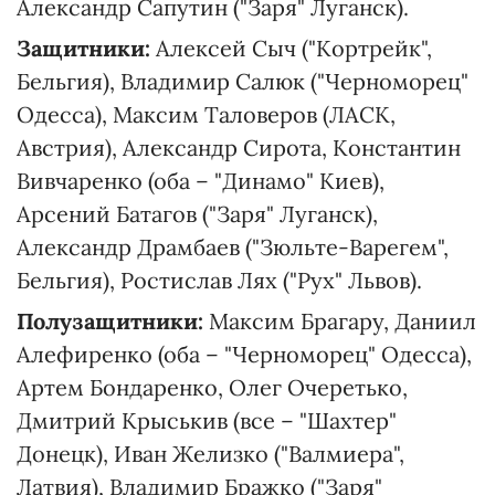
Александр Сапутин ("Заря" Луганск).
Защитники:
Алексей Сыч ("Кортрейк",
Бельгия), Владимир Салюк ("Черноморец"
Одесса), Максим Таловеров (ЛАСК,
Австрия), Александр Сирота, Константин
Вивчаренко (оба – "Динамо" Киев),
Арсений Батагов ("Заря" Луганск),
Александр Драмбаев ("Зюльте-Варегем",
Бельгия), Ростислав Лях ("Рух" Львов).
Полузащитники:
Максим Брагару, Даниил
Алефиренко (оба – "Черноморец" Одесса),
Артем Бондаренко, Олег Очеретько,
Дмитрий Крыськив (все – "Шахтер"
Донецк), Иван Желизко ("Валмиера",
Латвия), Владимир Бражко ("Заря"