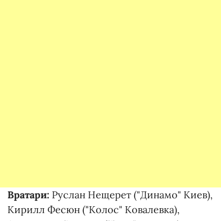
Вратари:
Руслан Нещерет ("Динамо" Киев),
Кирилл Фесюн ("Колос" Ковалевка),