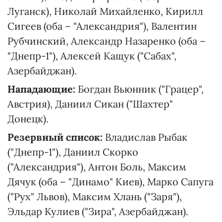
Луганск), Николай Михайленко, Кирилл
Сигеев (оба – "Александрия"), Валентин
Рубчинский, Александр Назаренко (оба –
"Днепр-1"), Алексей Кащук ("Сабах",
Азербайджан).
Нападающие:
Богдан Вьюнник ("Грацер",
Австрия), Даниил Сикан ("Шахтер"
Донецк).
Резервный список:
Владислав Рыбак
("Днепр-1"), Даниил Скорко
("Александрия"), Антон Боль, Максим
Дячук (оба – "Динамо" Киев), Марко Сапуга
("Рух" Львов), Максим Хлань ("Заря"),
Эльдар Кулиев ("Зира", Азербайджан).