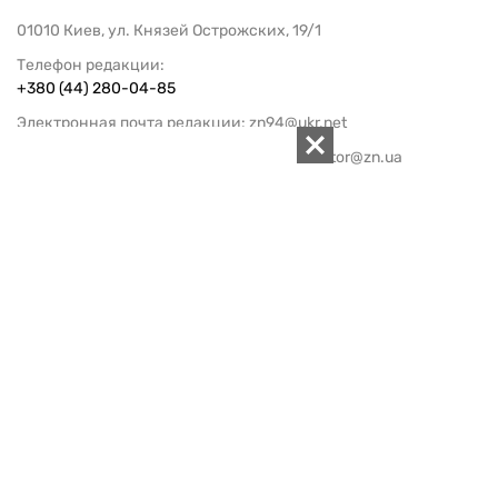
01010 Киев, ул. Князей Острожских, 19/1
Телефон редакции:
+380 (44) 280-04-85
Электронная почта редакции:
zn94@ukr.net
Электронная почта службы новостей:
editor@zn.ua
СОЦСЕТИ
ПОДДЕРЖАТЬ ZN.UA
Поддержать независимую
журналистику!
ЗЕРКАЛО НЕДЕЛИ
не подводим с 1994-го года