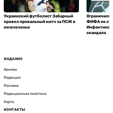
Украинский футболист Забарный
Ограничилис
провел провальный матч за ПСЖ в
ФИФА не ста
межсезонье
Инфантино н
скандала
ИЗДАНИЕ
Архивы
Редакция
Реклама
Редакционная политика
Карта
КОНТАКТЫ