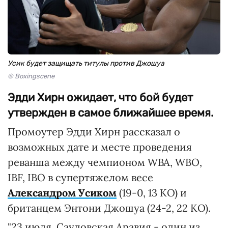
Усик будет защищать титулы против Джошуа
© Boxingscene
Эдди Хирн ожидает, что бой будет
утвержден в самое ближайшее время.
Промоутер Эдди Хирн рассказал о
возможных дате и месте проведения
реванша между чемпионом WBA, WBO,
IBF, IBO в супертяжелом весе
Александром Усиком
(19-0, 13 КО) и
британцем Энтони Джошуа (24-2, 22 КО).
"23 июля, Саудовская Аравия - один из