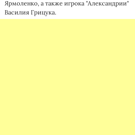
Ярмоленко, а также игрока "Александрии"
Василия Грицука.