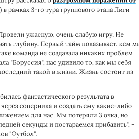
штру рассказал о
разгромном поражении от
) в рамках 3-го тура группового этапа Лиги
Провели ужасную, очень слабую игру. Не
ать глубину. Первый тайм показывает, кем м
атаке команда не создавала никаких проблем
ала "Боруссия", нас удивило то, как мы себя
 последний такой в жизни. Жизнь состоит из
обилась фантастического результата в
через соперника и создать ему какие-либо
нижением для нас. Мы потеряли 3 очка, но
едней секунды и постараемся прибавить", -
ов "Футбол".