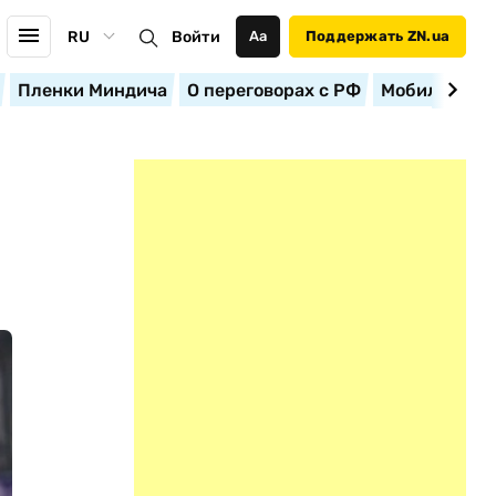
RU
Войти
Аа
Поддержать ZN.ua
Пленки Миндича
О переговорах с РФ
Мобилизация