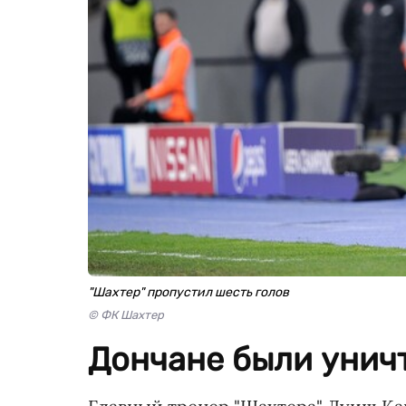
"Шахтер" пропустил шесть голов
© ФК Шахтер
Дончане были унич