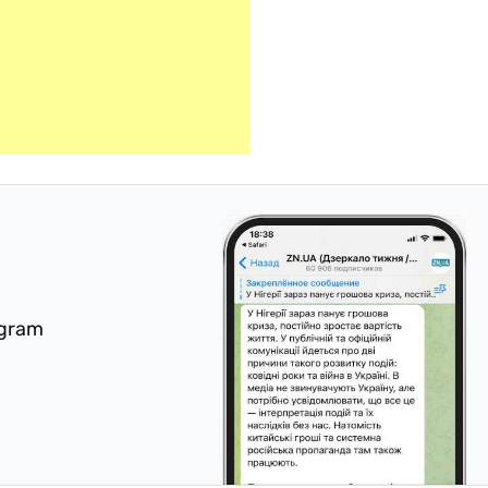
egram