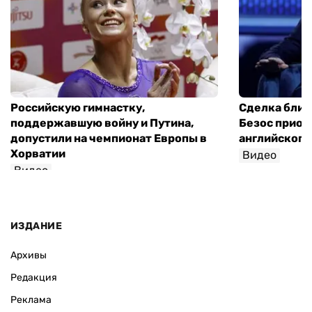
Российскую гимнастку,
Сделка близ
поддержавшую войну и Путина,
Безос приоб
допустили на чемпионат Европы в
английского
Хорватии
Видео
Видео
ИЗДАНИЕ
Архивы
Редакция
Реклама