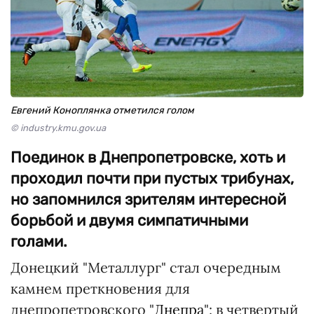
Евгений Коноплянка отметился голом
© industry.kmu.gov.ua
Поединок в Днепропетровске, хоть и
проходил почти при пустых трибунах,
но запомнился зрителям интересной
борьбой и двумя симпатичными
голами.
Донецкий "Металлург" стал очередным
камнем преткновения для
днепропетровского "
Днепра
": в четвертый