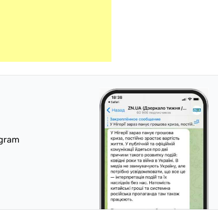
egram