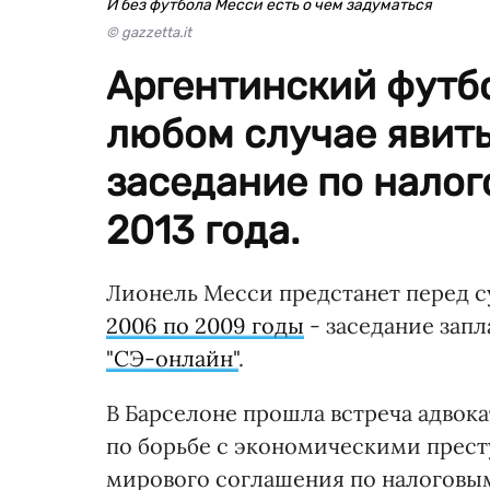
И без футбола Месси есть о чем задуматься
© gazzetta.it
Аргентинский футб
любом случае явить
заседание по налог
2013 года.
Лионель Месси предстанет перед 
2006 по 2009 годы
- заседание запл
"СЭ-онлайн"
.
В Барселоне прошла встреча адвок
по борьбе с экономическими прес
мирового соглашения по налоговы