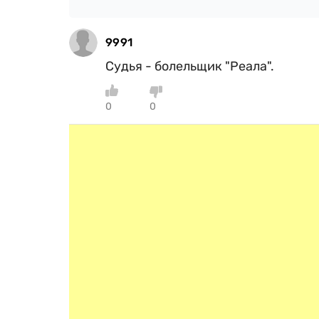
9991
Судья - болельщик "Реала".
0
0