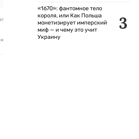
«1670»: фантомное тело
короля, или Как Польша
3
47
монетизирует имперский
миф — и чему это учит
Украину
ся