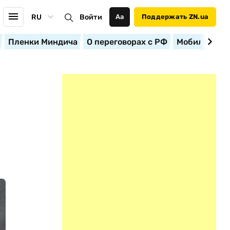
RU
Войти
Аа
Поддержать ZN.ua
Пленки Миндича
О переговорах с РФ
Мобилизация