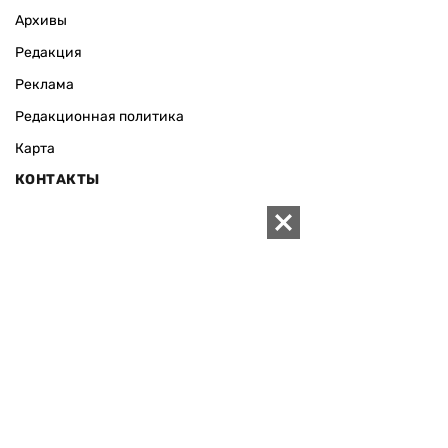
Архивы
Редакция
Реклама
Редакционная политика
Карта
КОНТАКТЫ
01010 Киев, ул. Князей Острожских, 19/1
Телефон редакции:
+380 (44) 280-04-85
Электронная почта редакции:
zn94@ukr.net
Электронная почта службы новостей:
editor@zn.ua
СОЦСЕТИ