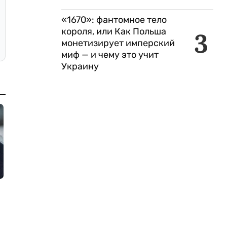
«1670»: фантомное тело
короля, или Как Польша
3
монетизирует имперский
миф — и чему это учит
Украину