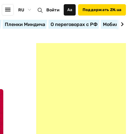
RU
Войти
Аа
Поддержать ZN.ua
Пленки Миндича
О переговорах с РФ
Мобилизация