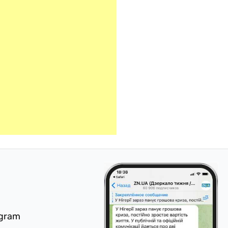
egram