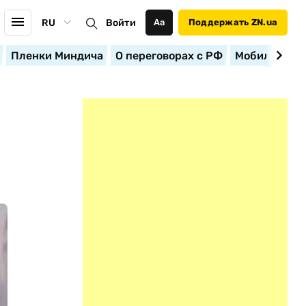
RU
Войти
Аа
Поддержать ZN.ua
Пленки Миндича
О переговорах с РФ
Мобилизация