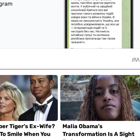
egram