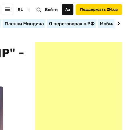
RU
Войти
Аа
Поддержать ZN.ua
Пленки Миндича
О переговорах с РФ
Мобилизация
Р" -