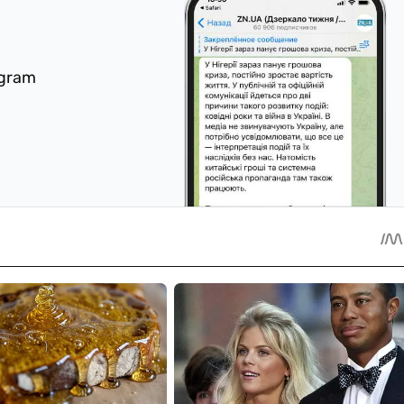
egram