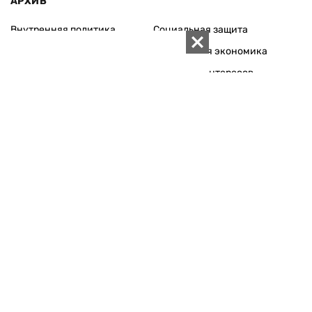
Внутренняя политика
Социальная защита
Международная политика
Зарубежная экономика
Макроуровень
Конфликт интересов
Энергорынок
Экономическая
безопасность
Приватизация
Персоналии
Экономика регионов
Социум
Наука
История
Технологии
Круг семьи
Среда обитания
Туризм
Церковь
Собственность
Культура
Использование материалов «ZN.UA» разрешается при
условии ссылки на «ZN.UA».