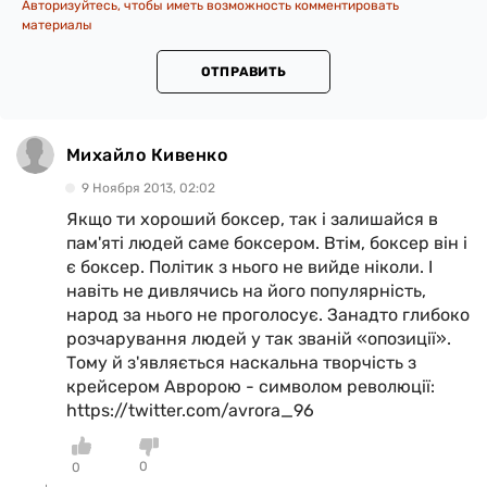
Авторизуйтесь, чтобы иметь возможность комментировать
материалы
ОТПРАВИТЬ
Михайло Кивенко
9 Ноября 2013, 02:02
Якщо ти хороший боксер, так і залишайся в
пам'яті людей саме боксером. Втім, боксер він і
є боксер. Політик з нього не вийде ніколи. І
навіть не дивлячись на його популярність,
народ за нього не проголосує. Занадто глибоко
розчарування людей у так званій «опозиції».
Тому й з'являється наскальна творчість з
крейсером Авророю - символом революції:
https://twitter.com/avrora_96
0
0