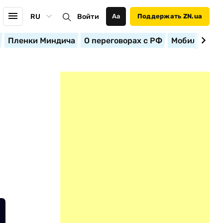
RU
Войти
Аа
Поддержать ZN.ua
Пленки Миндича
О переговорах с РФ
Мобилизация