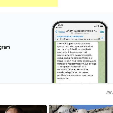
egram