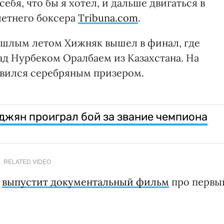
ебя, что бы я хотел, и дальше двигаться в
летнего боксера
Tribuna.com
.
шлым летом Хижняк вышел в финал, где
д Нурбеком Оралбаем из Казахстана. На
овился серебряным призером.
джян проиграл бой за звание чемпиона
RELATED VIDEO
x
выпустит документальный фильм
про первы