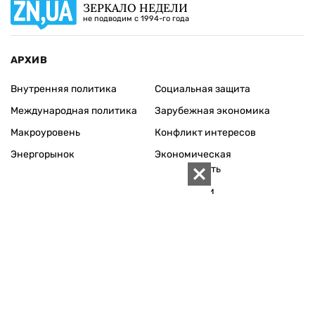
ЗЕРКАЛО НЕДЕЛИ
не подводим с 1994-го года
АРХИВ
Внутренняя политика
Социальная защита
Международная политика
Зарубежная экономика
Макроуровень
Конфликт интересов
Энергорынок
Экономическая
безопасность
Приватизация
Персоналии
Экономика регионов
Социум
Наука
История
Технологии
Круг семьи
Среда обитания
Туризм
Церковь
Собственность
Культура