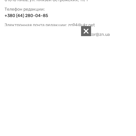
Телефон редакции:
+380 (44) 280-04-85
Электронная почта редакции:
zn94@ukr.net
Электронная почта службы новостей:
editor@zn.ua
СОЦСЕТИ
ПОДДЕРЖАТЬ ZN.UA
Поддержать независимую
журналистику!
ЗЕРКАЛО НЕДЕЛИ
не подводим с 1994-го года
АРХИВ