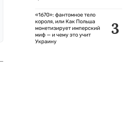
«1670»: фантомное тело
короля, или Как Польша
3
монетизирует имперский
миф — и чему это учит
Украину