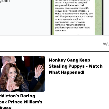
egram