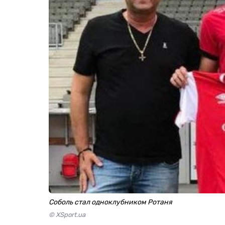
Соболь стал одноклубником Ротаня
© XSport.ua