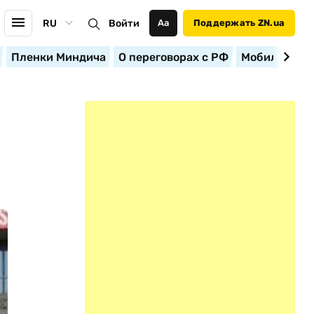
RU
Войти
Аа
Поддержать ZN.ua
Пленки Миндича
О переговорах с РФ
Мобилизация