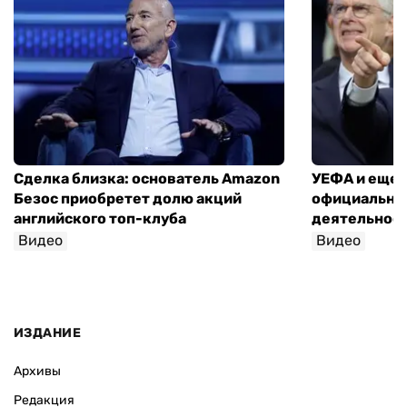
Сделка близка: основатель Amazon
УЕФА и еще 
Безос приобретет долю акций
официально 
английского топ-клуба
деятельнос
Видео
Видео
ИЗДАНИЕ
Архивы
Редакция