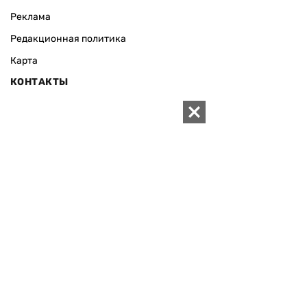
Реклама
Редакционная политика
Карта
КОНТАКТЫ
01010 Киев, ул. Князей Острожских, 19/1
Телефон редакции:
+380 (44) 280-04-85
Электронная почта редакции:
zn94@ukr.net
Электронная почта службы новостей:
editor@zn.ua
СОЦСЕТИ
ПОДДЕРЖАТЬ ZN.UA
Поддержать независимую